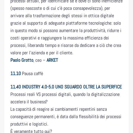
processi attuali, per identificare se e dove ci sono inefficienze
(spesso nascoste o di cui c’è poca consapevolezza), per
arrivare alla trasformazione degli stessi in ottica digitale
grazie al supporto di adeguate piattaforme tecnologiche: solo
in questo modo si possono aumentare la produttività, ridurre i
costi operativi e raggiungere la massima efficienza dei
processi, liberando tempo e risorse da dedicare a ciò che crea
valore per l’azienda e per il cliente.
Paolo Grotto
, ceo –
ARKET
11.10
Pausa caffè
11.40
INDUSTRY 4.0-5.0 UNO SGUARDO OLTRE LA SUPERFICE
Processi reali VS processi digitali, quando la digitalizzazione
accelera il business?
La capacità di reagire ai cambiamenti repentini senza
conseguenze permanenti, è data dalla flessibilità dei processi
produttivi e logistici.
È veramente tutto qui?