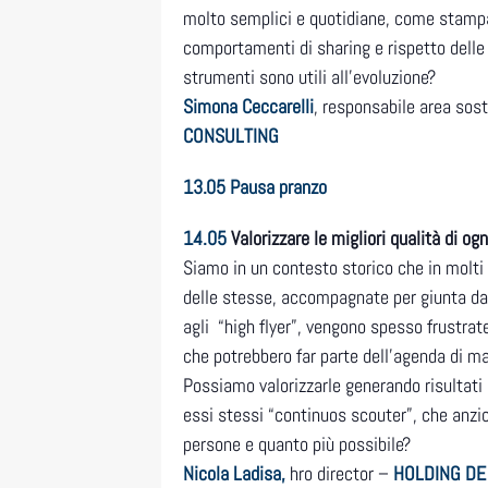
molto semplici e quotidiane, come stampa
comportamenti di sharing e rispetto delle
strumenti sono utili all’evoluzione?
Simona Ceccarelli
, responsabile area sost
CONSULTING
13.05
Pausa pranzo
14.05
Valorizzare le migliori qualità di o
Siamo in un contesto storico che in molti
delle stesse, accompagnate per giunta dal 
agli “high flyer”, vengono spesso frustrat
che potrebbero far parte dell’agenda di ma
Possiamo valorizzarle generando risultati
essi stessi “continuos scouter”, che anz
persone e quanto più possibile?
Nicola Ladisa,
hro director –
HOLDING DE 