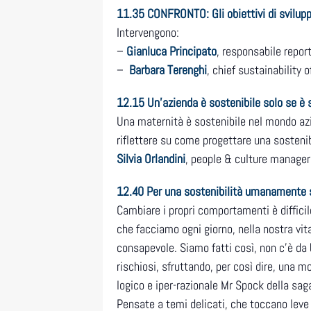
11.35
CONFRONTO
:
Gli obiettivi di svilu
Intervengono:
–
Gianluca Principato
, responsabile repor
–
Barbara Terenghi
, chief sustainability 
12.15
Un’azienda è sostenibile solo se è s
Una maternità è sostenibile nel mondo azie
riflettere su come progettare una sostenibi
Silvia Orlandini
, people & culture manager
12.40
Per una sostenibilità umanamente 
Cambiare i propri comportamenti è difficil
che facciamo ogni giorno, nella nostra vit
consapevole. Siamo fatti così, non c’è da
rischiosi, sfruttando, per così dire, una 
logico e iper-razionale Mr Spock della saga
Pensate a temi delicati, che toccano leve 