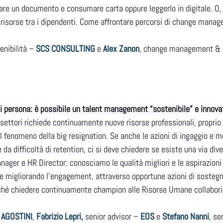
re un documento e consumare carta oppure leggerlo in digitale. O,
 risorse tra i dipendenti. Come affrontare percorsi di change manag
enibilità –
SCS CONSULTING
e
Alex Zanon
, change management & 
gni persona: è possibile un talent management “sostenibile” e innova
 settori richiede continuamente nuove risorse professionali, propri
fenomeno della big resignation. Se anche le azioni di ingaggio e mo
e da difficoltà di retention, ci si deve chiedere se esiste una via d
nager e HR Director: conosciamo le qualità migliori e le aspirazioni
 e migliorando l’engagement, attraverso opportune azioni di sosteg
iché chiedere continuamente champion alle Risorse Umane collaborin
AGOSTINI
,
Fabrizio Lepri,
senior advisor –
EOS
e
Stefano Nanni
, se