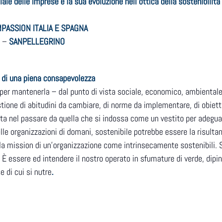
e delle imprese e la sua evoluzione nell’ottica della sostenibilità
PASSION ITALIA E SPAGNA
y –
SANPELLEGRINO
a di una piena consapevolezza
per mantenerla – dal punto di vista sociale, economico, ambientale 
ione di abitudini da cambiare, di norme da implementare, di obietti
sta nel passare da quella che si indossa come un vestito per adeguar
elle organizzazioni di domani, sostenibile potrebbe essere la risulta
 la mission di un’organizzazione come intrinsecamente sostenibili. 
 È essere ed intendere il nostro operato in sfumature di verde, dipi
e di cui si nutre
.