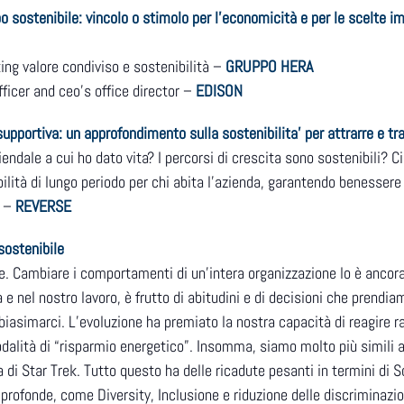
ppo sostenibile: vincolo o stimolo per l’economicità e per le scelte i
ting valore condiviso e sostenibilità –
GRUPPO HERA
officer and ceo’s office director –
EDISON
upportiva: un approfondimento sulla sostenibilita’ per attrarre e tra
ndale a cui ho dato vita? I percorsi di crescita sono sostenibili? 
lità di lungo periodo per chi abita l’azienda, garantendo benessere e
 –
REVERSE
sostenibile
e. Cambiare i comportamenti di un’intera organizzazione lo è ancora 
a e nel nostro lavoro, è frutto di abitudini e di decisioni che pren
 biasimarci. L’evoluzione ha premiato la nostra capacità di reagire
modalità di “risparmio energetico”. Insomma, siamo molto più simili 
 di Star Trek. Tutto questo ha delle ricadute pesanti in termini di So
profonde, come Diversity, Inclusione e riduzione delle discriminazi