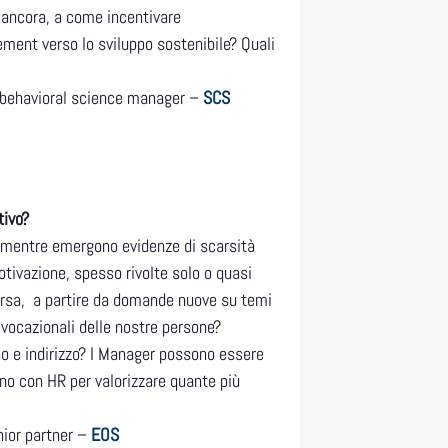
 ancora, a come incentivare
ement verso lo sviluppo sostenibile? Quali
behavioral science manager –
SCS
tivo?
o mentre emergono evidenze di scarsità
tivazione, spesso rivolte solo o quasi
iversa, a partire da domande nuove su temi
 vocazionali delle nostre persone?
no e indirizzo? I Manager possono essere
o con HR per valorizzare quante più
nior partner –
EOS