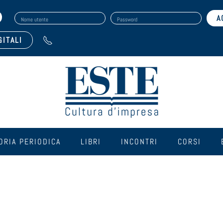
Nome utente
Password
GITALI
ORIA PERIODICA
LIBRI
INCONTRI
CORSI