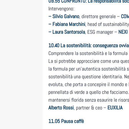
09.55
CONFRONTO: La responsabilità social
Intervengono:
– Silvio Galvano
, direttore generale –
COM
– Fabiana Marchini
, head of sustainabilit
– Laura Santorsola
, ESG manager –
NEXI
10.40
La sostenibilità: conseguenza ovvi
Comprendere la sostenibilità e la formula 
La si potrebbe approcciare come una quest
la formula per un’autentica sostenibilità 
sostenibilità una questione identitaria. N
evoluta, che porta a concepire il mondo e
pennellata di verde a quello che facciamo.
mantenersi florida senza esaurire le risors
Alberto Rossi
, partner & ceo –
EUXILIA
11.05
Pausa caffè