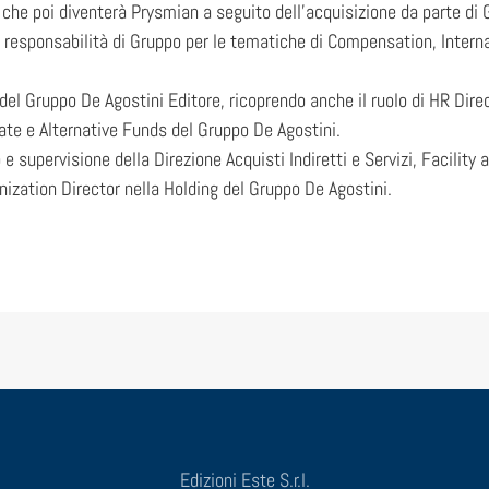
 che poi diventerà Prysmian a seguito dell’acquisizione da parte di G
esponsabilità di Gruppo per le tematiche di Compensation, Internati
el Gruppo De Agostini Editore, ricoprendo anche il ruolo di HR Direc
tate e Alternative Funds del Gruppo De Agostini.
 e supervisione della Direzione Acquisti Indiretti e Servizi, Facili
ization Director nella Holding del Gruppo De Agostini.
Edizioni Este S.r.l.