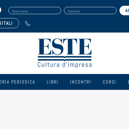
Nome utente
Password
GITALI
ORIA PERIODICA
LIBRI
INCONTRI
CORSI