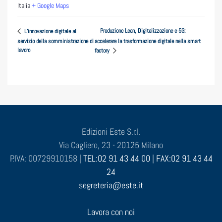
Italia
+ Google Maps
Produzione Lean, Digitalizzazione e 5G:
L’innovazione digitale al
servizio della somministrazione di
accelerare la trasformazione digitale nella smart
lavoro
factory
Edizioni Este S.r.l.
Via Cagliero, 23 - 20125 Milano
P.IVA: 00729910158 |
TEL:02 91 43 44 00
|
FAX:02 91 43 44
24
segreteria@este.it
Lavora con noi