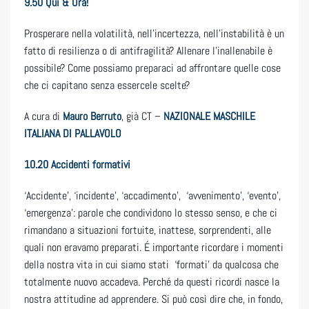
9.50
Qui & Ora!
Prosperare nella volatilità, nell’incertezza, nell’instabilità è un
fatto di resilienza o di antifragilità? Allenare l’inallenabile è
possibile? Come possiamo preparaci ad affrontare quelle cose
che ci capitano senza essercele scelte?
A cura di
Mauro Berruto
, già CT –
NAZIONALE MASCHILE
ITALIANA DI PALLAVOLO
10.20 Accidenti formativi
‘Accidente’, ‘incidente’, ‘accadimento’, ‘avvenimento’, ‘evento’,
‘emergenza’: parole che condividono lo stesso senso, e che ci
rimandano a situazioni fortuite, inattese, sorprendenti, alle
quali non eravamo preparati. É importante ricordare i momenti
della nostra vita in cui siamo stati ‘formati’ da qualcosa che
totalmente nuovo accadeva. Perché da questi ricordi nasce la
nostra attitudine ad apprendere. Si può così dire che, in fondo,