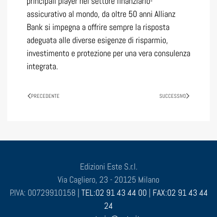
principali player nel settore finanziario-
assicurativo al mondo, da oltre 50 anni Allianz
Bank si impegna a offrire sempre la risposta
adeguata alle diverse esigenze di risparmio,
investimento e protezione per una vera consulenza
integrata.
PRECEDENTE
SUCCESSIVO
Edizioni Este S.r.l.
Via Cagliero, 23 - 20125 Milano
P.IVA: 00729910158 |
TEL:02 91 43 44 00
|
FAX:02 91 43 44
24