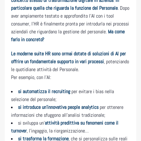
concetto stesso di trasformazione digitale in azienda
.
In
particolare quella che riguarda la funzione del Personale
. Dopo
aver ampiamente testato e approfondito l’AI con i tool
consumer, l’HR è finalmente pronta per introdurla nei processi
aziendali che riguardano la gestione del personale.
Ma come
farlo in concreto?
Le moderne suite HR sono ormai dotate di soluzioni di AI per
offrire un fondamentale supporto in vari processi
, potenziando
le quotidiane attività del Personale.
Per esempio, con l’AI:
si automatizza il recruiting
per evitare i bias nella
selezione del personale;
si introduce un’innovativa people analytics
per ottenere
informazioni che sfuggono all’analisi tradizionale;
si sviluppa un’
attività predittiva su fenomeni come il
turnover
, l’ingaggio, la riorganizzazione…
si trasforma la formazione
, che si personalizza sulle reali