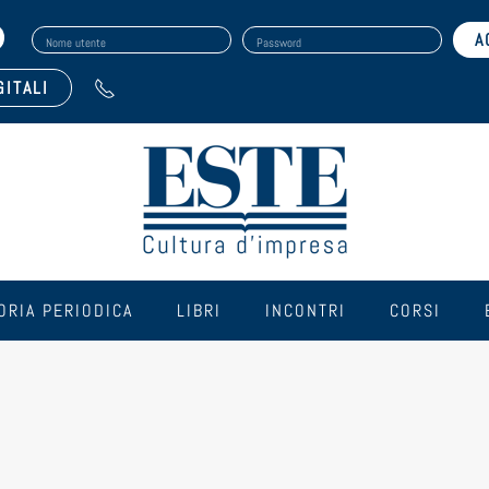
Nome utente
Password
GITALI
ORIA PERIODICA
LIBRI
INCONTRI
CORSI