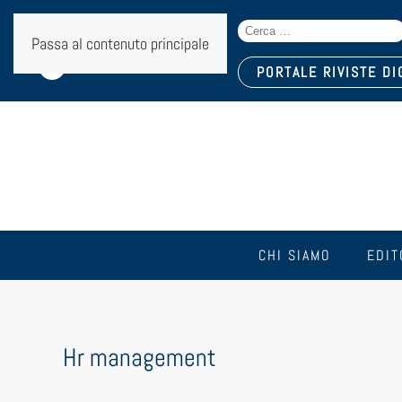
Search
Seguici sui social:
Passa al contenuto principale
for:
PORTALE RIVISTE DI
CHI SIAMO
EDIT
Tag:
Hr management