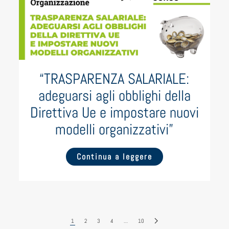
“TRASPARENZA SALARIALE:
adeguarsi agli obblighi della
Direttiva Ue e impostare nuovi
modelli organizzativi”
Continua a leggere
1
2
3
4
…
10