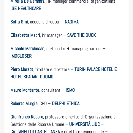
Mirella De Gemmis
, HR manager commercial organizations –
GE HEALTHCARE
Sofia Gini
, account director –
NAGIMA
Elisabetta Macrì
, hr manager –
SAVE THE DUCK
Michele Marchesan
, co-founder & managing partner –
MDCLOSER
Piero Marzot
, titolare e direttore –
TURIN PALACE HOTEL E
HOTEL SPADARI DUOMO
Mauro Montante
, consultant
–
ISMO
Roberto Murgia
, CEO –
DELPHI ETHICA
Gianfranco Rebora
, professore emerito di Organizzazione e
Gestione delle Risorse Umane –
UNIVERSITÁ LIUC –
CATTANEO DI CASTELLANZA
e direttore responsabile –