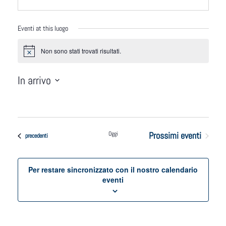
Eventi at this luogo
Notice
Non sono stati trovati risultati.
In arrivo
Seleziona
la
data.
Oggi
Prossimi eventi
Eventi
precedenti
Per restare sincronizzato con il nostro calendario
eventi