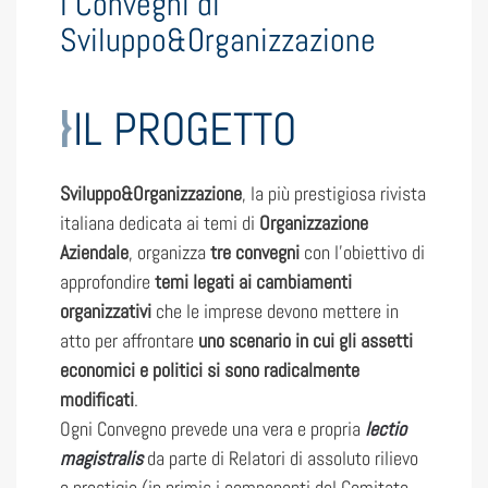
I Convegni di
Sviluppo&Organizzazione
IL PROGETTO
Sviluppo&Organizzazione
, la più prestigiosa rivista
italiana dedicata ai temi di
Organizzazione
Aziendale
, organizza
tre convegni
con l’obiettivo di
approfondire
temi legati ai cambiamenti
organizzativi
che le imprese devono mettere in
atto per affrontare
uno scenario in cui gli assetti
economici e politici si sono radicalmente
modificati
.
Ogni Convegno prevede una vera e propria
lectio
magistralis
da parte di Relatori di assoluto rilievo
e prestigio (in primis i componenti del Comitato