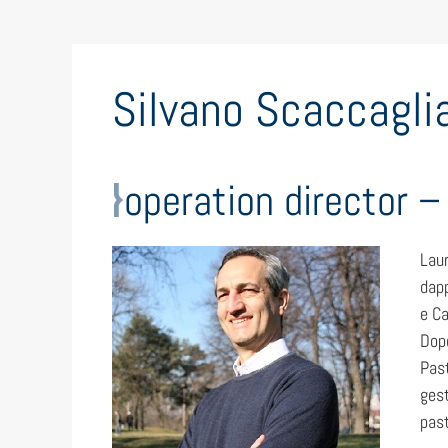
Silvano Scaccagli
operation director 
Laur
dapp
e Ca
Dopo
Past
gest
past