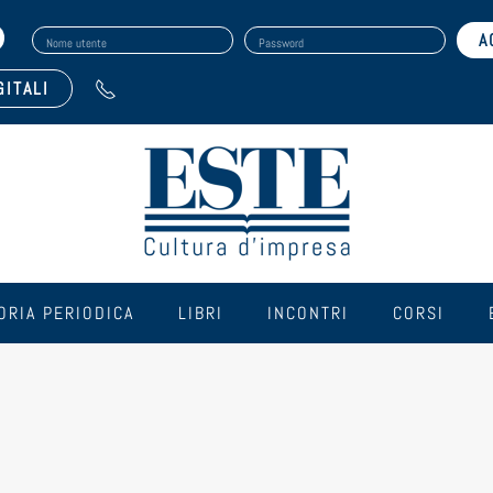
Nome utente
Password
GITALI
ORIA PERIODICA
LIBRI
INCONTRI
CORSI