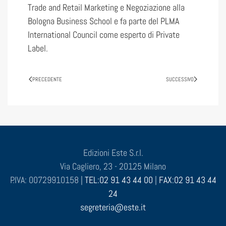
Trade and Retail Marketing e Negoziazione alla
Bologna Business School e fa parte del PLMA
International Council come esperto di Private
Label.
PRECEDENTE
SUCCESSIVO
Edizioni Este S.r.l.
Via Cagliero, 23 - 20125 Milano
P.IVA: 00729910158 |
TEL:02 91 43 44 00
|
FAX:02 91 43 44
24
segreteria@este.it