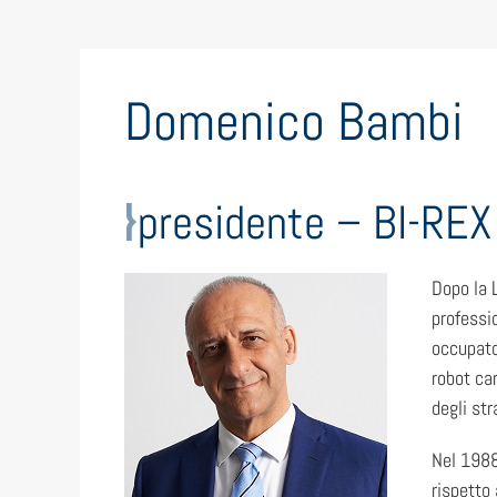
Domenico Bambi
presidente – BI-REX
Dopo la L
professi
occupato
robot ca
degli str
Nel 1988
rispetto