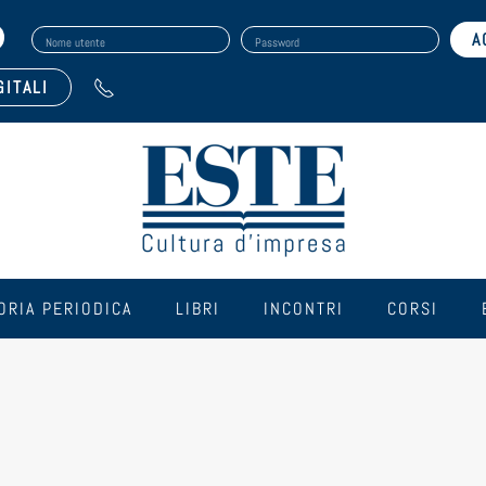
Nome utente
Password
GITALI
ORIA PERIODICA
LIBRI
INCONTRI
CORSI