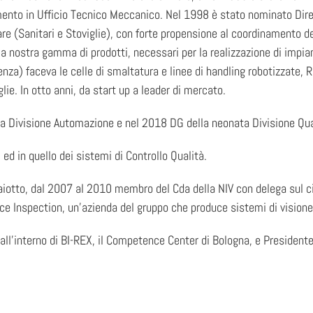
mento in Ufficio Tecnico Meccanico. Nel 1998 è stato nominato Dire
e (Sanitari e Stoviglie), con forte propensione al coordinamento deg
 nostra gamma di prodotti, necessari per la realizzazione di impia
cenza) faceva le celle di smaltatura e linee di handling robotizzat
ie. In otto anni, da start up a leader di mercato.
a Divisione Automazione e nel 2018 DG della neonata Divisione Qua
i ed in quello dei sistemi di Controllo Qualità.
otto, dal 2007 al 2010 membro del Cda della NIV con delega sul ci
 Inspection, un’azienda del gruppo che produce sistemi di visione pe
ll’interno di BI-REX, il Competence Center di Bologna, e President