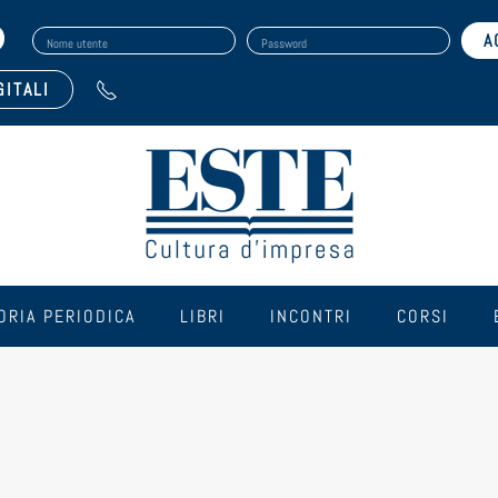
Nome utente
Password
GITALI
ORIA PERIODICA
LIBRI
INCONTRI
CORSI