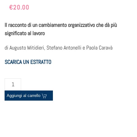
€
20.00
Il racconto di un cambiamento organizzativo che dà più
significato al lavoro
di Augusto Mitidieri, Stefano Antonelli e Paola Caravà
SCARICA UN ESTRATTO
Persone
al
Aggiungi al carrello
centro.
Davvero
quantità