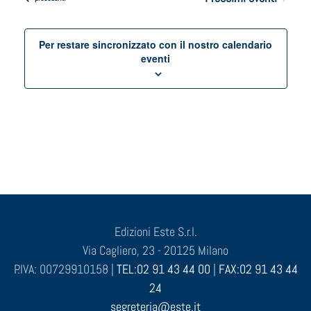
Per restare sincronizzato con il nostro calendario
eventi
Edizioni Este S.r.l.
Via Cagliero, 23 - 20125 Milano
P.IVA: 00729910158 |
TEL:02 91 43 44 00
|
FAX:02 91 43 44
24
segreteria@este.it