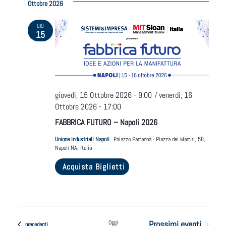
Ottobre 2026
data.
GIO
15
/
giovedì, 15 Ottobre 2026 - 9:00
venerdì, 16
Ottobre 2026 - 17:00
FABBRICA FUTURO – Napoli 2026
Unione Industriali Napoli
Palazzo Partanna - Piazza dei Martiri, 58,
Napoli NA, Italia
Acquista Biglietti
Oggi
Prossimi eventi
Eventi
precedenti