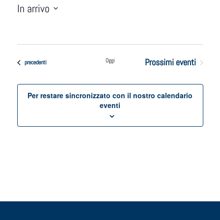
In arrivo
Seleziona
la
data.
Oggi
Prossimi eventi
Eventi
precedenti
Per restare sincronizzato con il nostro calendario
eventi