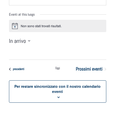
Eventi at this luogo
Notice
Non sono stati trovati risultati.
In arrivo
Seleziona
la
data.
Oggi
Prossimi eventi
Eventi
precedenti
Per restare sincronizzato con il nostro calendario
eventi