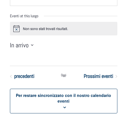
Eventi at this luogo
Notice
Non sono stati trovati risultati.
In arrivo
Seleziona
la
data.
Eventi
precedenti
Oggi
Prossimi eventi
Per restare sincronizzato con il nostro calendario
eventi