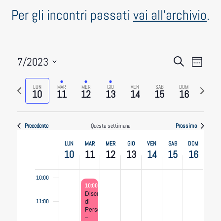
giorno.
giorno.
giorno.
giorno.
Per gli incontri passati
vai all'archivio
.
3:00
4:00
Eventi
Even
7/2023
5:00
Cerca
Settiman
Vist
Select
Ricerca
6:00
Previous
Settim
LUN
MAR
MER
GIO
VEN
SAB
DOM
date.
Navi
10
11
12
13
14
15
16
e
week
seguen
7:00
viste
Precedente
Questa settimana
Prossimo
8:00
Navigaz
Week
LUN
MAR
MER
GIO
VEN
SAB
DOM
10
11
12
13
14
15
16
9:00
of
10:00
Eventi
July 11, 2023
10:00
/
13:00
Discussione
di
11:00
Persone&Conoscenze
–