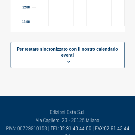
12:00
13:00
14:00
Per restare sincronizzato con il nostro calendario
15:00
eventi
16:00
17:00
18:00
19:00
Edizioni Este S.r.l.
Via Cagliero, 23 - 20125 Milano
20:00
P.IVA: 00729910158 |
TEL:02 91 43 44 00
|
FAX:02 91 43 44