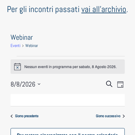
Per gli incontri passati
vai all'archivio
.
Webinar
Eventi
Webinar
Eventi
Notice
Nessun eventi in programma per sabato, 8 Agosto 2026.
for
sabato,
Eventi
Even
8/8/2026
Cerca
Giorno
Vist
Seleziona
8
Ricerca
la
Navi
Agosto
e
data.
2026
viste
Giorno precedente
Giorno successivo
Navigaz