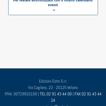
Per restare sincronizzato con il nostro calendario
eventi
Edizioni Este S.r.l.
Via Cagliero, 23 - 20125 Milano
P.IVA: 00729910158 |
TEL:02 91 43 44 00
|
FAX:02 91 43 44
24