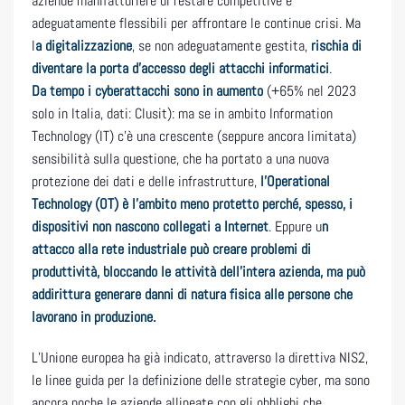
aziende manifatturiere di restare competitive e
adeguatamente flessibili per affrontare le continue crisi. Ma
l
a digitalizzazione
, se non adeguatamente gestita,
rischia di
diventare la porta d’accesso degli attacchi informatici
.
Da tempo i cyberattacchi sono in aumento
(+65% nel 2023
solo in Italia, dati: Clusit): ma se in ambito Information
Technology (IT) c’è una crescente (seppure ancora limitata)
sensibilità sulla questione, che ha portato a una nuova
protezione dei dati e delle infrastrutture,
l’Operational
Technology (OT) è l’ambito meno protetto perché, spesso, i
dispositivi non nascono collegati a Internet
. Eppure u
n
attacco alla rete industriale può creare problemi di
produttività, bloccando le attività dell’intera azienda, ma può
addirittura generare danni di natura fisica alle persone che
lavorano in produzione.
L’Unione europea ha già indicato, attraverso la direttiva NIS2,
le linee guida per la definizione delle strategie cyber, ma sono
ancora poche le aziende allineate con gli obblighi che