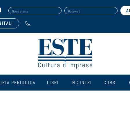
Nome utente
Password
GITALI
ORIA PERIODICA
LIBRI
INCONTRI
CORSI