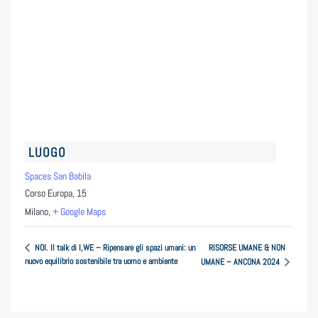
LUOGO
Spaces San Babila
Corso Europa, 15
Milano
,
+ Google Maps
RISORSE UMANE & NON
NOI. Il talk di I,WE – Ripensare gli spazi umani: un
nuovo equilibrio sostenibile tra uomo e ambiente
UMANE – ANCONA 2024