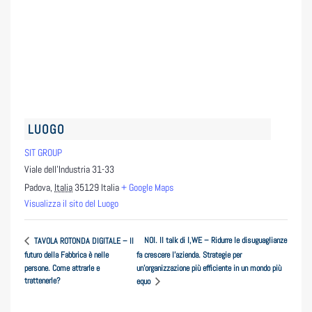
LUOGO
SIT GROUP
Viale dell’Industria 31-33
Padova
,
Italia
35129
Italia
+ Google Maps
Visualizza il sito del Luogo
NOI. Il talk di I,WE – Ridurre le disuguaglianze
TAVOLA ROTONDA DIGITALE – Il
futuro della Fabbrica è nelle
fa crescere l’azienda. Strategie per
persone. Come attrarle e
un’organizzazione più efficiente in un mondo più
trattenerle?
equo