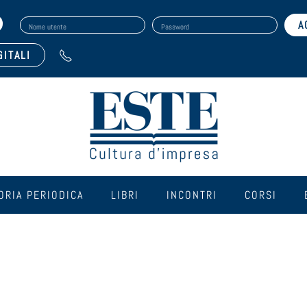
Nome utente
Password
GITALI
ORIA PERIODICA
LIBRI
INCONTRI
CORSI