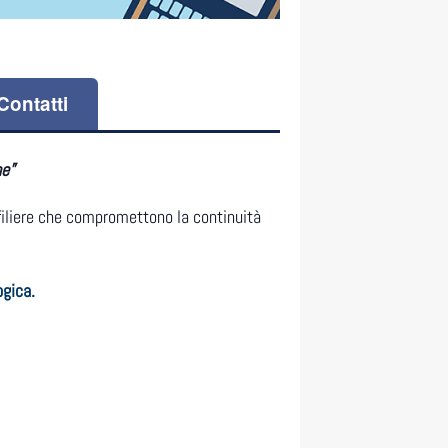
Contatti
ne”
i filiere che compromettono la continuità
ogica.