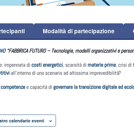
rtecipanti
Modalità di partecipazione
GNO
“FABBRICA FUTURO – Tecnologie, modelli organizzativi e perso
e: impennata di
costi energetici
, scarsità di
materie prime
, crisi d
itivi
all’interno di uno scenario ad altissima imprevedibilità?
e
competenze
e capacità di
governare la transizione digitale ed ecol
ostro calendario eventi