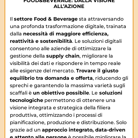
FOOD&BEVERAGE: DALLA VISIONE
ALL’AZIONE
Il
settore Food & Beverage
sta attraversando
una profonda trasformazione digitale, trainata
dalla
necessità di maggiore efficienza,
reattività e sostenibilità
. Le soluzioni digitali
consentono alle aziende di ottimizzare la
gestione della
supply chain
, migliorare la
visibilità dei dati e rispondere in tempo reale
alle esigenze del mercato.
Trovare il giusto
equilibrio tra domanda e offerta
, riducendo gli
sprechi e garantendo la massima varietà sugli
scaffali è
un obiettivo possibile
. Le
soluzioni
tecnologiche
permettono di ottenere una
visione integrata e strategica della filiera
produttiva, ottimizzando i processi di
pianificazione, produzione e distribuzione. Solo
grazie ad un
approccio integrato, data-driven
e attento alle persone
è possibile migliorare la