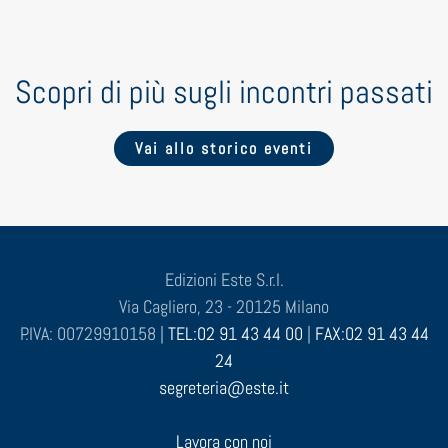
Scopri di più sugli incontri passati
Vai allo storico eventi
Edizioni Este S.r.l.
Via Cagliero, 23 - 20125 Milano
P.IVA: 00729910158 |
TEL:02 91 43 44 00
|
FAX:02 91 43 44
24
segreteria@este.it
Lavora con noi