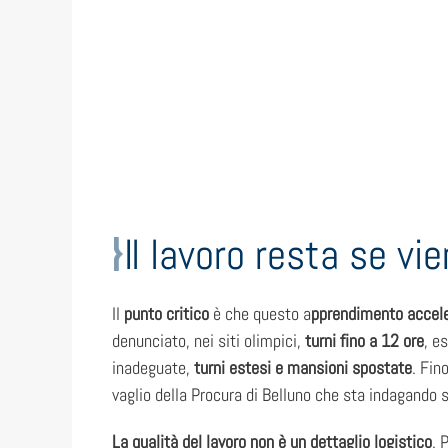
Il lavoro resta se vi
Il
punto critico
è che questo a
pprendimento accel
denunciato, nei siti olimpici,
turni fino a 12 ore
, e
inadeguate,
turni estesi e mansioni spostate
. Fin
vaglio della Procura di Belluno che sta indagando s
La qualità del lavoro non è un dettaglio logistico
. 