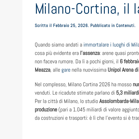
Milano-Cortina, il 
Scritto il
Febbraio 25, 2026
. Pubblicato in
Contenuti
.
Quando siamo andati a
immortalare i luoghi di Mil
cosa più evidente era
l’assenza
: arene quasi pron
non faceva rumore. Da lì a pochi giorni, il
6 febbra
Meazza
, alle
gare
nella nuovissima
Unipol Arena di
Nel complesso, Milano Cortina 2026 ha mosso
nu
venduti. Le ricadute stimate parlano di
5,3 miliardi
Per la città di Milano, lo studio
Assolombarda-Mila
produzione
(pari a 1.045 miliardi di valore aggiunt
da costruzioni e trasporti: è lì che l’evento si è t