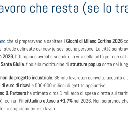
lavoro che resta (se lo tr
ano
che si preparavano a ospitare i
Giochi di Milano Cortina 2026
co
te, strade delineate dai new jersey, poche persone. La città sembr
io 2026
, l’Olimpiade avrebbe scandito la vita della città per due se
 Santa Giulia
, fino alla moltitudine di
strutture pop up
sorte nei luog
meri da progetto industriale
: 36mila lavoratori coinvolti, accanto a 1
 di euro di ricavi
e 500-600 milioni di gettito aggiuntivo.
no & Partners
ha stimato circa 1 miliardo di spesa diretta sul terr
o), con un
Pil cittadino atteso a +1,7%
nel 2026. Non sorprende che 
radotto empiricamente in lavoro.