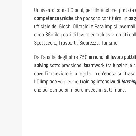
Un evento come i Giochi, per dimensione, portata e
competenze uniche
che possono costituire un
bag
ufficiale dei Giochi Olimpici e Paralimpici Invernal
circa 36mila posti di lavoro complessivi creati dall
Spettacolo, Trasporti, Sicurezza, Turismo.
Dall’analisi degli oltre 750
annunci di lavoro pubbl
solving
sotto pressione,
teamwork
tra funzioni e 
dove l’imprevisto è la regola. In un’epoca contrass
l’Olimpiade
vale come t
raining intensivo di
learnin
che sul campo si misura invece in settimane.