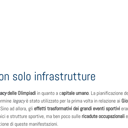
on solo infrastrutture
gacy
delle Olimpiadi
in quanto a c
apitale umano
. La pianificazione d
termine
legacy
è stato utilizzato per la prima volta in relazione ai
Gio
Sino ad allora, gli
effetti trasformativi dei grandi eventi sportivi
eran
ici e strutture sportive, ma ben poco sulle
ricadute occupazionali
e
tione di queste manifestazioni.