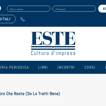
Nome utente
Password
GITALI
ORIA PERIODICA
LIBRI
INCONTRI
CORSI
voro Che Resta (se Lo Tratti Bene)