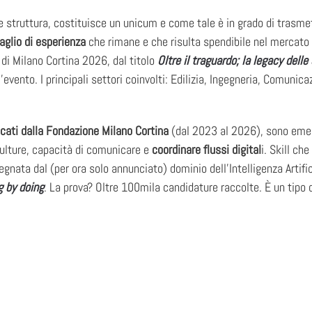
 struttura, costituisce un unicum e come tale è in grado di trasmet
aglio di esperienza
che rimane e che risulta spendibile nel mercato d
i di Milano Cortina 2026, dal titolo
Oltre il traguardo; la legacy del
’evento. I principali settori coinvolti: Edilizia, Ingegneria, Comunica
icati dalla Fondazione Milano Cortina
(dal 2023 al 2026), sono eme
culture, capacità di comunicare e
coordinare flussi digital
i. Skill ch
egnata dal (per ora solo annunciato) dominio dell’Intelligenza Artific
g by doing
. La prova? Oltre 100mila candidature raccolte. È un tipo 