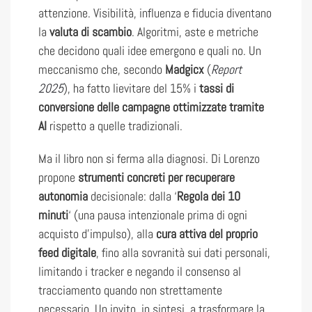
attenzione. Visibilità, influenza e fiducia diventano
la
valuta di scambio
. Algoritmi, aste e metriche
che decidono quali idee emergono e quali no. Un
meccanismo che, secondo
Madgicx
(
Report
2025
), ha fatto lievitare del 15% i
tassi di
conversione delle campagne ottimizzate tramite
AI
rispetto a quelle tradizionali.
Ma il libro non si ferma alla diagnosi. Di Lorenzo
propone
strumenti concreti per recuperare
autonomia
decisionale: dalla ‘
Regola dei 10
minuti
‘ (una pausa intenzionale prima di ogni
acquisto d’impulso), alla
cura attiva del proprio
feed digitale
, fino alla sovranità sui dati personali,
limitando i tracker e negando il consenso al
tracciamento quando non strettamente
necessario. Un invito, in sintesi, a trasformare la