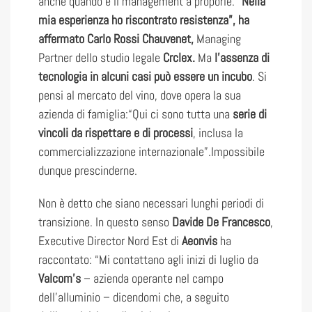
anche quando è il management a proporle.
“Nella
mia esperienza ho riscontrato resistenza”, ha
affermato Carlo Rossi Chauvenet,
Managing
Partner dello studio legale
Crclex.
Ma
l’assenza di
tecnologia in alcuni casi può essere un incubo
. Si
pensi al mercato del vino, dove opera la sua
azienda di famiglia:“Qui ci sono tutta una
serie di
vincoli da rispettare e di processi
, inclusa la
commercializzazione internazionale”.Impossibile
dunque prescinderne.
Non è detto che siano necessari lunghi periodi di
transizione. In questo senso
Davide De Francesco
,
Executive Director Nord Est di
Aeonvis
ha
raccontato: “Mi contattano agli inizi di luglio da
Valcom’s
– azienda operante nel campo
dell’alluminio – dicendomi che, a seguito