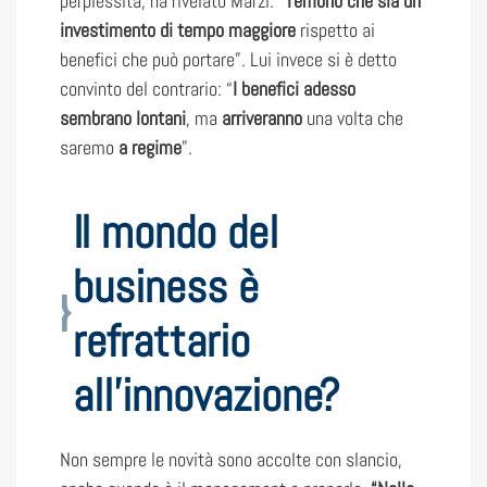
perplessità, ha rivelato Marzi. “
Temono che sia un
investimento di tempo maggiore
rispetto ai
benefici che può portare”. Lui invece si è detto
convinto del contrario: “
I benefici adesso
sembrano lontani
, ma
arriveranno
una volta che
saremo
a regime
”.
Il mondo del
business è
refrattario
all’innovazione?
Non sempre le novità sono accolte con slancio,