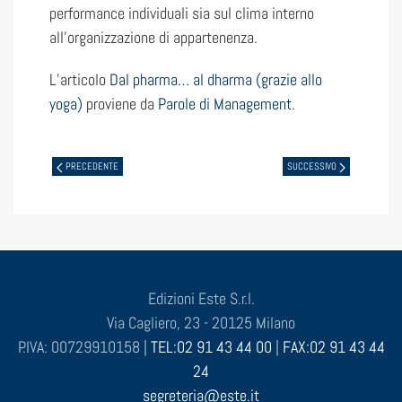
performance individuali sia sul clima interno
all’organizzazione di appartenenza.
L’articolo
Dal pharma… al dharma (grazie allo
yoga)
proviene da
Parole di Management
.
PRECEDENTE
SUCCESSIVO
Edizioni Este S.r.l.
Via Cagliero, 23 - 20125 Milano
P.IVA: 00729910158 |
TEL:02 91 43 44 00
|
FAX:02 91 43 44
24
segreteria@este.it