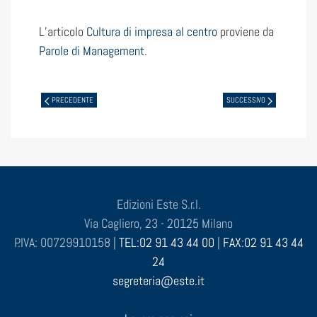
L’articolo
Cultura di impresa al centro
proviene da
Parole di Management
.
PRECEDENTE
SUCCESSIVO
Edizioni Este S.r.l.
Via Cagliero, 23 - 20125 Milano
P.IVA: 00729910158 |
TEL:02 91 43 44 00
|
FAX:02 91 43 44
24
segreteria@este.it