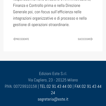
Finanza e Controllo prima e nella Direzione
Generale poi, con focus sull’efficienza nelle
integrazioni organizzative e di processo e nella
gestione di operazioni straordinarie.
PRECEDENTE
SUCCESSIVO
Edizioni Este S.r.l.
Via Cagliero, 23 - 20125 Milano
P.IVA: 00729910158 |
TEL:02 91 43 44 00
|
FAX:02 91 43 44
24
segreteria@este.it