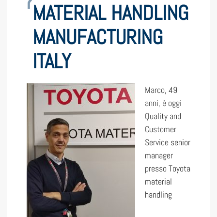
MATERIAL HANDLING
MANUFACTURING
ITALY
Marco, 49
anni, è oggi
Quality and
Customer
Service senior
manager
presso Toyota
material
handling