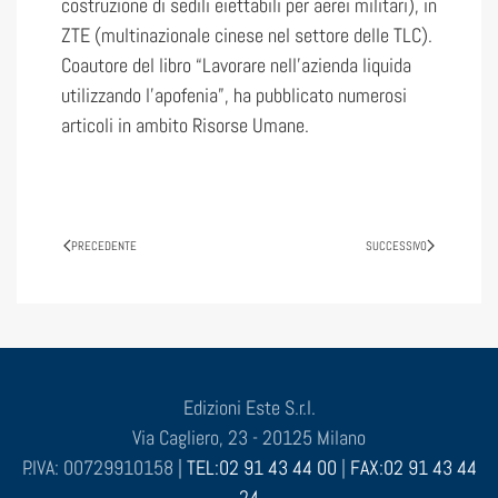
costruzione di sedili eiettabili per aerei militari), in
ZTE (multinazionale cinese nel settore delle TLC).
Coautore del libro “Lavorare nell’azienda liquida
utilizzando l’apofenia”, ha pubblicato numerosi
articoli in ambito Risorse Umane.
PRECEDENTE
SUCCESSIVO
Edizioni Este S.r.l.
Via Cagliero, 23 - 20125 Milano
P.IVA: 00729910158 |
TEL:02 91 43 44 00
|
FAX:02 91 43 44
24