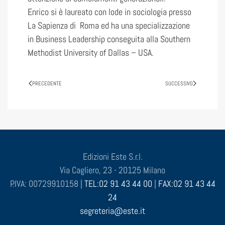
Enrico si è laureato con lode in sociologia presso
La Sapienza di Roma ed ha una specializzazione
in Business Leadership conseguita alla Southern
Methodist University of Dallas – USA.
PRECEDENTE
SUCCESSIVO
Edizioni Este S.r.l.
Via Cagliero, 23 - 20125 Milano
P.IVA: 00729910158 |
TEL:02 91 43 44 00
|
FAX:02 91 43 44
24
segreteria@este.it