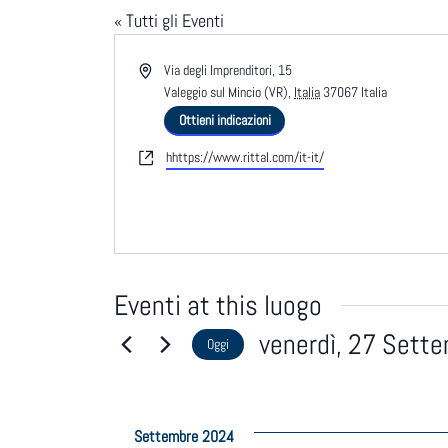
« Tutti gli Eventi
Indirizzo
Via degli Imprenditori, 15
Valeggio sul Mincio (VR)
,
Italia
37067
Italia
Ottieni indicazioni
Website
hhttps://www.rittal.com/it-it/
Eventi at this luogo
venerdì, 27 Sett
Oggi
Seleziona
la
data.
Settembre 2024