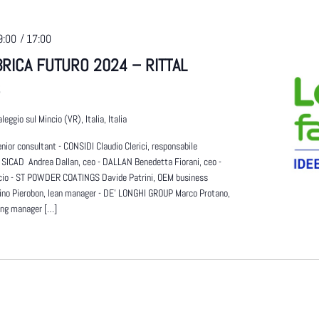
/
9:00
17:00
BRICA FUTURO 2024 – RITTAL
S
leggio sul Mincio (VR), Italia, Italia
nior consultant - CONSIDI Claudio Clerici, responsabile
e - SICAD Andrea Dallan, ceo - DALLAN Benedetta Fiorani, ceo -
io - ST POWDER COATINGS Davide Patrini, OEM business
no Pierobon, lean manager - DE' LONGHI GROUP Marco Protano,
ing manager […]