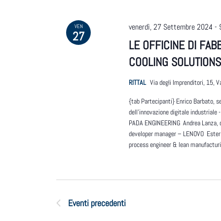
venerdì, 27 Settembre 2024 - 
VEN
27
LE OFFICINE DI FAB
COOLING SOLUTION
RITTAL
Via degli Imprenditori, 15, Va
{tab Partecipanti} Enrico Barbato, se
dell’innovazione digitale industrial
PADA ENGINEERING Andrea Lanza, c
developer manager – LENOVO Esteri
process engineer & lean manufactur
Eventi
precedenti