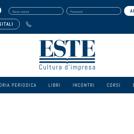
Nome utente
Password
GITALI
ORIA PERIODICA
LIBRI
INCONTRI
CORSI