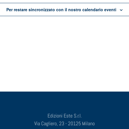
Per restare sincronizzato con il nostro calendario eventi
Edizioni Este S.r.l.
Via Cagliero, 23 - 20125 Milano