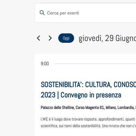
Eventi
Eventi
Inserisci
Ricerca
Parola
for
Chiave.
e
Cerca
giovedì,
giovedì, 29 Giug
Oggi
Eventi
viste
Seleziona
29
per
la
Navigazione
Parola
9:00
data.
Giugno
Chiave.
2023
SOSTENIBILITA’: CULTURA, CONOS
2023 | Convegno in presenza
Palazzo delle Stelline, Corso Magenta 61, Milano, Lombardia, I
I,WE è il luogo dove trovare risposte, approfondimenti, spunti
scientifica, sui temi della sostenibilità. Una rivista che non c’