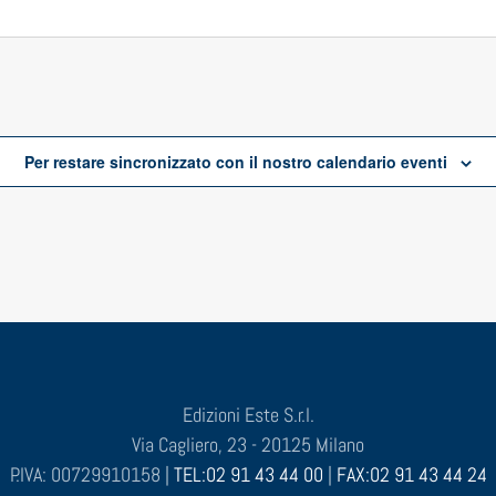
Per restare sincronizzato con il nostro calendario eventi
Edizioni Este S.r.l.
Via Cagliero, 23 - 20125 Milano
P.IVA: 00729910158 |
TEL:02 91 43 44 00
|
FAX:02 91 43 44 24