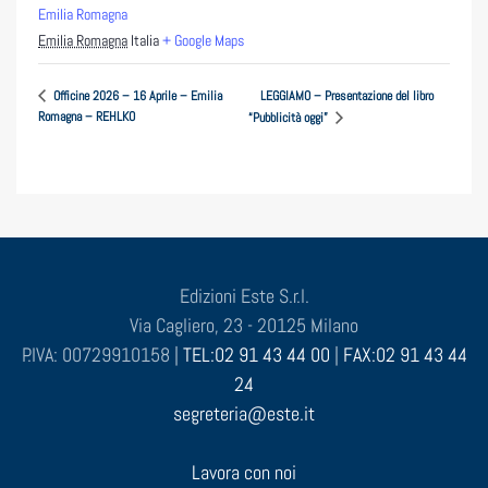
Emilia Romagna
Emilia Romagna
Italia
+ Google Maps
LEGGIAMO – Presentazione del libro
Officine 2026 – 16 Aprile – Emilia
Romagna – REHLKO
“Pubblicità oggi”
Edizioni Este S.r.l.
Via Cagliero, 23 - 20125 Milano
P.IVA: 00729910158 |
TEL:02 91 43 44 00
|
FAX:02 91 43 44
24
segreteria@este.it
Lavora con noi