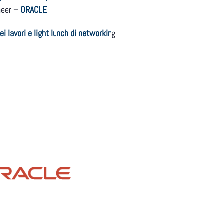
neer –
ORACLE
ei lavori e light lunch di networkin
g