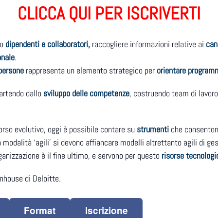
CLICCA QUI PER ISCRIVERTI
no
dipendenti e collaboratori,
raccogliere informazioni relative ai
can
onale
.
 persone
rappresenta un elemento strategico per
orientare programm
artendo dallo
sviluppo delle competenze
, costruendo team di lavoro
orso evolutivo, oggi è possibile contare su
strumenti
che consenton
 modalità ‘agili’ si devono affiancare modelli altrettanto agili di ges
ganizzazione è il fine ultimo, e servono per questo
risorse tecnologic
nhouse di Deloitte.
Format
Iscrizione