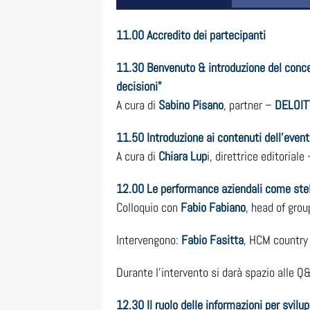
11.00 Accredito dei partecipanti
11.30 Benvenuto & introduzione del concett
decisioni”
A cura di
Sabino Pisano
, partner –
DELOIT
11.50 Introduzione ai contenuti dell’even
A cura di
Chiara Lup
i, direttrice editoriale
12.00 Le performance aziendali come stella
Colloquio con
Fabio Fabiano
, head of gro
Intervengono:
Fabio Fasitta
, HCM country 
Durante l’intervento si darà spazio alle Q
12.30 Il ruolo delle informazioni per svilup