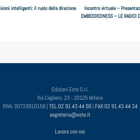
ioni intelligenti: il ruolo della direzione
Incontro virtuale – Presentaz
EMBEDDEDNESS – LE RADICI 
Edizioni Este S.r.l.
Via Cagliero, 23 - 20125 Milano
P.IVA: 00729910158 |
TEL:02 91 43 44 00
|
FAX:02 91 43 44 24
segreteria@este.it
Lavora con noi