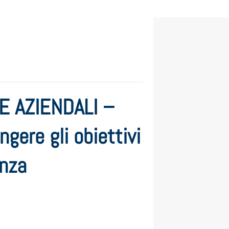
 AZIENDALI –
gere gli obiettivi
enza