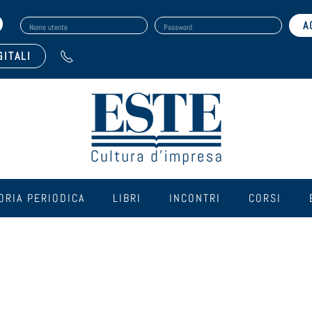
Nome utente
Password
GITALI
ORIA PERIODICA
LIBRI
INCONTRI
CORSI