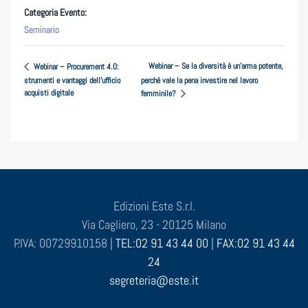
Categoria Evento:
Seminario
Webinar – Se la diversità è un’arma potente,
Webinar – Procurement 4.0:
strumenti e vantaggi dell’ufficio
perché vale la pena investire nel lavoro
acquisti digitale
femminile?
Edizioni Este S.r.l.
Via Cagliero, 23 - 20125 Milano
P.IVA: 00729910158 |
TEL:02 91 43 44 00
|
FAX:02 91 43 44
24
segreteria@este.it