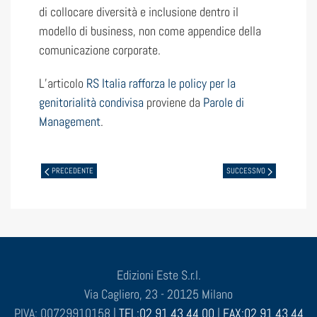
di collocare diversità e inclusione dentro il
modello di business, non come appendice della
comunicazione corporate.
L’articolo
RS Italia rafforza le policy per la
genitorialità condivisa
proviene da
Parole di
Management
.
PRECEDENTE
SUCCESSIVO
Edizioni Este S.r.l.
Via Cagliero, 23 - 20125 Milano
P.IVA: 00729910158 |
TEL:02 91 43 44 00
|
FAX:02 91 43 44