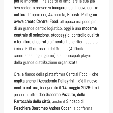
per le imprese
– ha scelto di ampliare la sua già
ben radicata presenza
inaugurando il nuovo centro
cottura
. Proprio qui, 44 anni fa,
Ernesto Pellegrini
aveva creato Central Food
: all’epoca era poco più
di un grande centro logistico, oggi è una
moderna
centrale di selezione, stoccaggio, controllo qualità
e fornitura di derrate alimentari
, che rifornisce sia
i circa 600 ristoranti del Gruppo (400mila
commensali ogni giorno) sia i principali player
della grande distribuzione organizzata.
Ora, a fianco della piattaforma Central Food – che
ospita anche l’Accademia Pellegrini
– c’è il
nuovo
centro cottura, inaugurato il 14 maggio 2026
: tra i
presenti, oltre
don Giacomo Pezzuto, della
Parrocchia della città
, anche il
Sindaco di
Peschiera Borromeo Andrea Coden
, a conferma