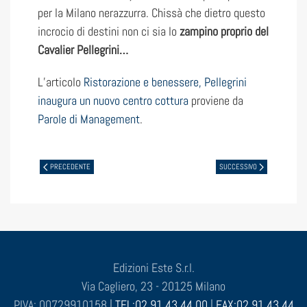
per la Milano nerazzurra. Chissà che dietro questo
incrocio di destini non ci sia lo
zampino proprio del
Cavalier Pellegrini…
L’articolo
Ristorazione e benessere, Pellegrini
inaugura un nuovo centro cottura
proviene da
Parole di Management
.
PRECEDENTE
SUCCESSIVO
Edizioni Este S.r.l.
Via Cagliero, 23 - 20125 Milano
P.IVA: 00729910158 |
TEL:02 91 43 44 00
|
FAX:02 91 43 44