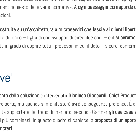
ment richiesto dalle varie normative.
A ogni passaggio corrisponde u
zioni.
ostruita su un’architettura a microservizi che lascia ai clienti libert
à di fondo – figlia di uno sviluppo di circa due anni – è il
superament
uite in grado di coprire tutti i processi, in cui il dato – sicuro, con
ve’
ento della soluzione
è intervenuto
Gianluca Giaccardi, Chief Product
ra certo
, ma quando si manifesterà avrà conseguenze profonde. È an
lta supportata dai trend di mercato: secondo Gartner,
gli use case 
li più complessi. In questo quadro si capisce la
proposta di un appro
ncreti
.