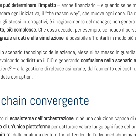
ne può determinare l’impatto
– anche finanziario – e quando se ne ma
dere ogni iniziativa, il “the reason why”, che muove ogni cosa. Da q
 gli stessi interrogativi, è il ragionamento del manager, non genera
to, più complesse
. Che cosa accade, per esempio, se riduco il perso
grazie ai dati e alla simulazione
, è possibile affrontarli in modo più 
ello scenario tecnologico delle aziende, Messuri ha messo in guardia
cavalcando addirittura il CIO e generando
confusione nello scenario a
etiene? – alla gestione di release asincrone, dall’aumento dei costi d
a data corruption.
y chain convergente
to di
ecosistema dell’orchestrazione
, cioè una soluzione capace di
rno di un’unica piattaforma
per catturare valore lungo ogni fase del pr
nitura
: dalla qualifica dei fornitori al tender, dall’advanced shipping