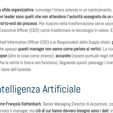
a sfida organizzativa
: coinvolge l’intera azienda in un cambiamento,
ovi leader sono quelli che non attendono l’autorità assegnata da u
end-to-end dei processi
. Per riuscire nella trasformazione serve usc
 Executive Officer (CEO) come trasformare la tecnologia in valore. E
i Chief Information Officer (CIO) e ai Responsabili della Supply chain:
 che spesso
questi manager non sanno come parlare ai vertici
. La ri
open
(dire le cose come stanno);
accurate
(essere puntuali negli in
ha la verità in tasca non funziona). Seguendo questi passaggi i man
 bene dell’azienda.
telligenza Artificiale
ierre-François Kattenbach
, Senior Managing Director di Accenture, c
ervato il manager, ma
ciò di cui hanno davvero bisogno sono i dati
: 