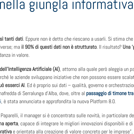
 nella giungla informativa
ì tanti dati
. Eppure non è detto che riescano a usarli. Si stima che 
diverse; ma
il 90% di questi dati non è strutturato
. Il risultato?
Una ‘
danza in valore.
ell’Intelligenza Artificiale (AI)
, attorno alla quale però aleggia un p
rché le aziende sviluppano iniziative che non possono essere scala
uò esserci AI
. Ed è proprio sui dati – qualità, governo e orchestrazi
afredda di Serralunga d’Alba, dove, oltre al
passaggio di timone tra
i
, è stata annunciata e approfondita la nuova Platform 8.0.
 Paparelli, il manager si è concentrato sulle novità, in particolare de
ma aperta
, capace di integrare le migliori innovazioni disponibili e d
orativa
e orientata alla creazione di valore concreto per le imprese”.