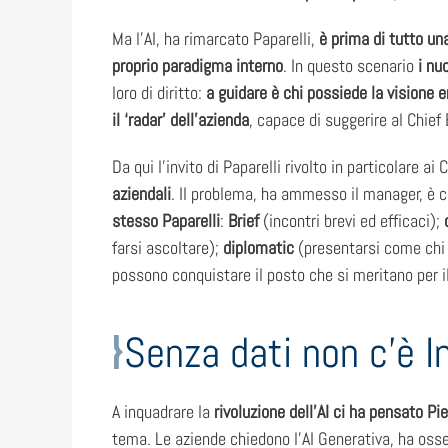
Ma l’AI, ha rimarcato Paparelli,
è prima di tutto un
proprio paradigma interno
. In questo scenario
i nu
loro di diritto:
a guidare è chi possiede la visione 
il ‘radar’ dell’azienda
, capace di suggerire al Chief
Da qui l’invito di Paparelli rivolto in particolare a
aziendali
. Il problema, ha ammesso il manager, è
stesso Paparelli
:
Brief
(incontri brevi ed efficaci);
farsi ascoltare);
diplomatic
(presentarsi come chi 
possono conquistare il posto che si meritano per il
Senza dati non c’è In
A inquadrare la
rivoluzione dell’AI ci ha pensato P
tema. Le aziende chiedono l’AI Generativa, ha oss