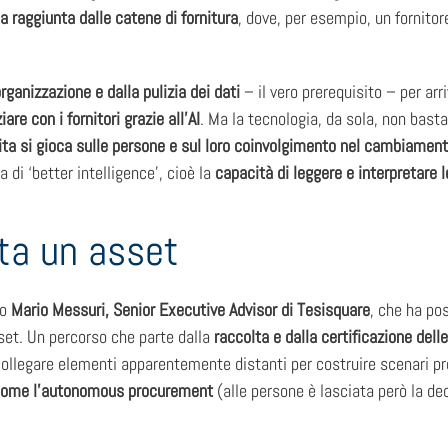
a raggiunta dalle catene di fornitura
, dove, per esempio, un fornitore
organizzazione e dalla pulizia dei dati
– il vero prerequisito – per arr
are con i fornitori grazie all’AI
. Ma la tecnologia, da sola, non basta
tita si gioca sulle persone e sul loro coinvolgimento nel cambiamen
di ‘better intelligence’, cioè la
capacità di leggere e interpretare 
nta un asset
to
Mario Messuri, Senior Executive Advisor di Tesisquare
, che ha po
sset. Un percorso che parte dalla
raccolta e dalla certificazione dell
 collegare elementi apparentemente distanti per costruire scenari pr
i come l’autonomous procurement
(alle persone è lasciata però la deci