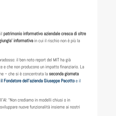
il
patrimonio informativo aziendale cresca di oltre
giungla’ informativa
in cui il rischio non è più la
aradosso: il ben noto report del MIT ha già
te e che non producono un impatto finanziario. La
one – che si è concentrata la
seconda giornata
 il Fondatore dell’azienda Giuseppe Pacotto
e il
ll’AI: “Non crediamo in modelli chiusi o in
i sviluppare nuove funzionalità insieme ai nostri