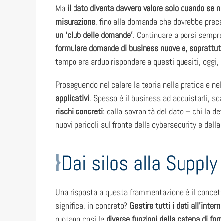
Ma
il dato diventa davvero valore solo quando se 
misurazione
, fino alla domanda che dovrebbe prece
un ‘club delle domande’
. Continuare a porsi sempre
formulare domande di business nuove e, soprattut
tempo era arduo rispondere a questi quesiti, oggi,
Proseguendo nel calare la teoria nella pratica e n
applicativi
. Spesso è il business ad acquistarli, s
rischi concreti
: dalla sovranità del dato – chi la d
nuovi pericoli sul fronte della cybersecurity e dell
Dai silos alla Suppl
Una risposta a questa frammentazione è il concet
significa, in concreto?
Gestire tutti i dati all’inte
ruotano così le
diverse funzioni della catena di for