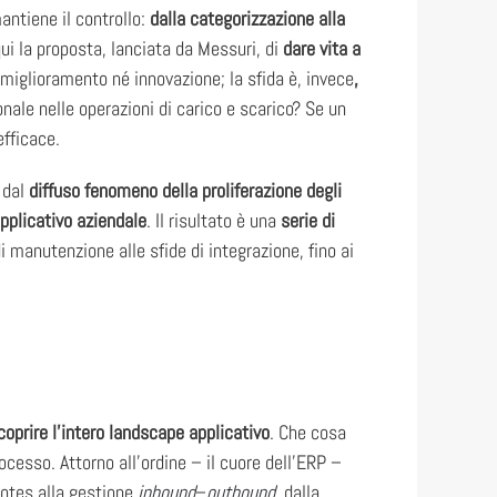
ntiene il controllo:
dalla categorizzazione alla
ui la proposta, lanciata da Messuri, di
dare vita a
 miglioramento né innovazione; la sfida è, invece
,
nale nelle operazioni di carico e scarico? Se un
efficace.
 dal
diffuso fenomeno della proliferazione degli
pplicativo aziendale
. Il risultato è una
serie di
i manutenzione alle sfide di integrazione, fino ai
coprire l’intero landscape applicativo
. Che cosa
ocesso. Attorno all’ordine – il cuore dell’ERP –
 notes alla gestione
inbound
–
outbound
, dalla