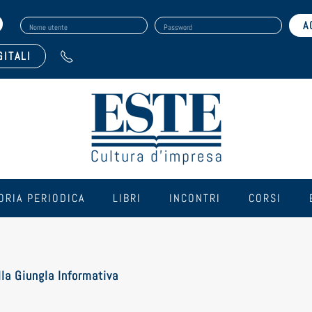
Nome utente
Password
GITALI
ORIA PERIODICA
LIBRI
INCONTRI
CORSI
lla Giungla Informativa