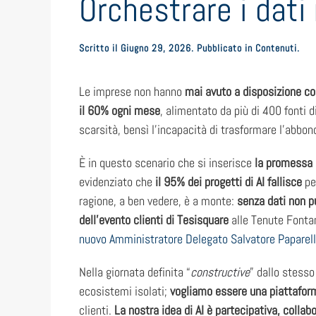
Orchestrare i dati
Scritto il
Giugno 29, 2026
. Pubblicato in
Contenuti
.
Le imprese non hanno
mai avuto a disposizione cos
il 60% ogni mese
, alimentato da più di 400 fonti 
scarsità, bensì l’incapacità di trasformare l’abbon
È in questo scenario che si inserisce
la promessa d
evidenziato che
il 95% dei progetti di AI fallisce
pe
ragione, a ben vedere, è a monte:
senza dati non p
dell’evento clienti di Tesisquare
alle Tenute Fontan
nuovo Amministratore Delegato Salvatore Paparell
Nella giornata definita “
constructive
” dallo stesso
ecosistemi isolati;
vogliamo essere una piattafor
clienti.
La nostra idea di AI è partecipativa, collab