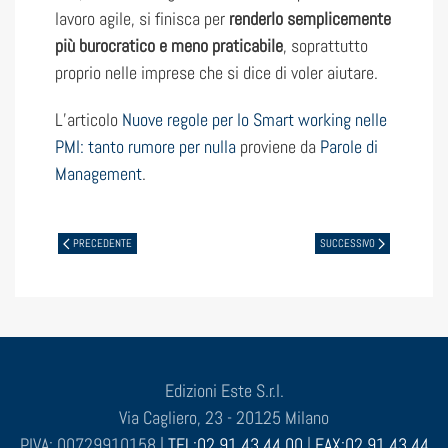
lavoro agile, si finisca per
renderlo semplicemente
più burocratico e meno praticabile
, soprattutto
proprio nelle imprese che si dice di voler aiutare.
L’articolo
Nuove regole per lo Smart working nelle
PMI: tanto rumore per nulla
proviene da
Parole di
Management
.
PRECEDENTE
SUCCESSIVO
Edizioni Este S.r.l.
Via Cagliero, 23 - 20125 Milano
P.IVA: 00729910158 |
TEL:02 91 43 44 00
|
FAX:02 91 43 44