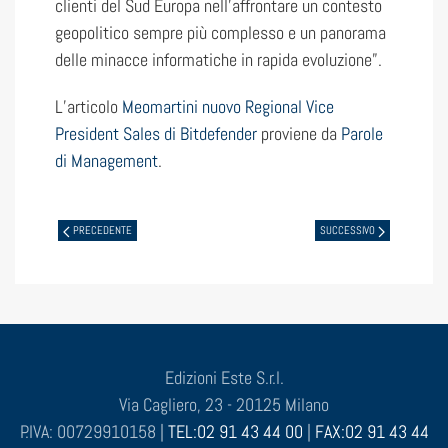
clienti del Sud Europa nell’affrontare un contesto
geopolitico sempre più complesso e un panorama
delle minacce informatiche in rapida evoluzione”.
L’articolo
Meomartini nuovo Regional Vice
President Sales di Bitdefender
proviene da
Parole
di Management
.
PRECEDENTE
SUCCESSIVO
Edizioni Este S.r.l.
Via Cagliero, 23 - 20125 Milano
P.IVA: 00729910158 |
TEL:02 91 43 44 00
|
FAX:02 91 43 44