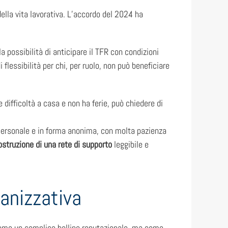
della vita lavorativa. L’accordo del 2024 ha
a possibilità di anticipare il TFR con condizioni
 flessibilità per chi, per ruolo, non può beneficiare
e difficoltà a casa e non ha ferie, può chiedere di
l personale e in forma anonima, con molta pazienza
ostruzione di una rete di supporto
leggibile e
ganizzativa
come un semplice bollino reputazionale, ma come