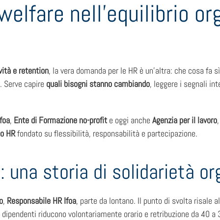
e welfare nell’equilibrio o
vità e retention
, la vera domanda per le HR è un’altra: che cosa fa 
. Serve capire
quali bisogni stanno cambiando
, leggere i segnali in
Ifoa
,
Ente di Formazione no-profit
e oggi anche
Agenzia per il lavoro
o HR
fondato su flessibilità, responsabilità e partecipazione.
: una storia di solidarietà o
o
,
Responsabile HR Ifoa
, parte da lontano. Il punto di svolta risale a
82 dipendenti riducono volontariamente orario e retribuzione da 40 a