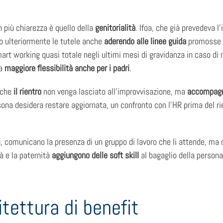
 più chiarezza è quello della
genitorialità
. Ifoa, che già prevedeva l
to ulteriormente le tutele anche
aderendo alle linee guida
promosse 
mart working quasi totale negli ultimi mesi di gravidanza in caso di n
na
maggiore flessibilità anche per i padri
.
o che
il rientro
non venga lasciato all’improvvisazione, ma
accompagna
sona desidera restare aggiornata, un confronto con l’HR prima del r
i
, comunicano la presenza di un gruppo di lavoro che li attende, ma c
à e la paternità
aggiungono delle soft skill
al bagaglio della person
itettura di benefit