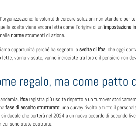
ll’organizzazione: la volontà di cercare soluzioni non standard per 
uella scelta viene ancora letta come l’origine di un’
impostazione in
 nelle
norme
strumenti di azione.
chiamo opportunità perché ha segnato la
svolta di Ifoa
, che oggi cont
 lette, vanno vissute, vanno incrociate tra loro e il pensiero non d
come regalo, ma come patto d
 pandemia,
Ifoa
registra più uscite rispetto a un turnover storicamen
una
fase di ascolto strutturato
: una survey rivolta a tutto il persona
 sindacale che porterà nel 2024 a un nuovo accordo di secondo livell
 cui sono state costruite.