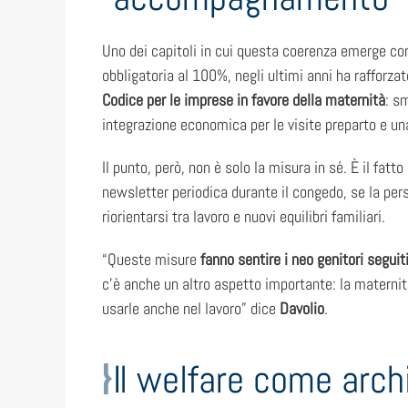
Uno dei capitoli in cui questa coerenza emerge con
obbligatoria al 100%, negli ultimi anni ha rafforza
Codice per le imprese in favore della maternità
: s
integrazione economica per le visite preparto e u
Il punto, però, non è solo la misura in sé. È il fatt
newsletter periodica durante il congedo, se la per
riorientarsi tra lavoro e nuovi equilibri familiari.
“Queste misure
fanno sentire i neo genitori seguit
c’è anche un altro aspetto importante: la maternit
usarle anche nel lavoro” dice
Davolio
.
Il welfare come arch