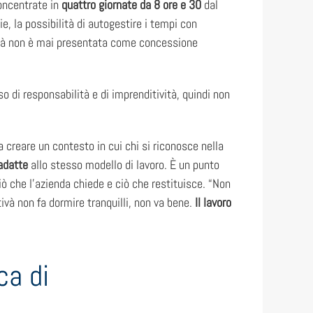
concentrate in
quattro giornate da 8 ore e 30
dal
, la possibilità di autogestire i tempi con
ilità non è mai presentata come concessione
so di responsabilità e di imprenditività, quindi non
a creare un contesto in cui chi si riconosce nella
 adatte
allo stesso modello di lavoro. È un punto
iò che l’azienda chiede e ciò che restituisce. “Non
và non fa dormire tranquilli, non va bene.
Il lavoro
ca di