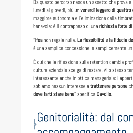
Da questo percorso nasce un assetto che prova a
lunedì al giovedì, più un
venerdì leggero di quattro
maggiore autonomia e l’eliminazione della timbratu
benevola: è il contrappeso di una
richiesta forte di
“
Ifoa
non regala nulla.
La flessibilità e la fiducia 
è una semplice concessione, è semplicemente un c
È qui che la riflessione sulla retention cambia prof
cultura aziendale scelga di restare. Allo stesso t
interessante anche in ottica manageriale: l’appa
abbiamo nessun interesse a
trattenere persone
ch
deve farti stare bene
” specifica
Davolio
.
Genitorialità: dal co
accompagnamento