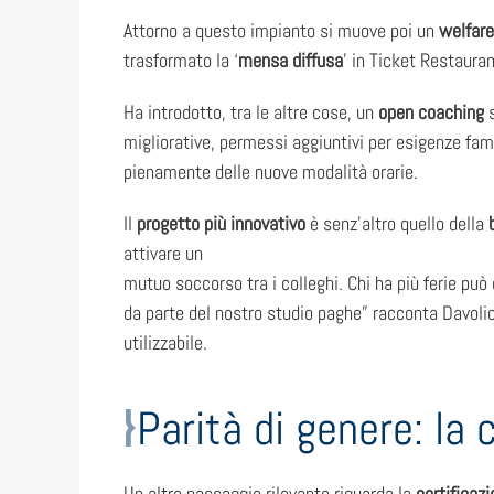
Attorno a questo impianto si muove poi un
welfare
trasformato la ‘
mensa diffusa
’ in Ticket Restaurant
Ha introdotto, tra le altre cose, un
open coaching
s
migliorative, permessi aggiuntivi per esigenze fami
pienamente delle nuove modalità orarie.
Il
progetto più innovativo
è senz’altro quello della
attivare un
mutuo soccorso tra i colleghi. Chi ha più ferie pu
da parte del nostro studio paghe” racconta Davolio
utilizzabile.
Parità di genere: la
Un altro passaggio rilevante riguarda la
certificazi