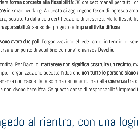
 dare
forma concreta alla flessibilità
: 38 ore settimanali per tutti, 
 ore
in smart working. A questo si aggiungono fasce di ingresso ampie
ra, sostituita dalla sola certificazione di presenza. Ma la flessib
 responsabilità
, senso del progetto e
imprenditività diffusa
.
devono avere due poli
: l’organizzazione chiede tanto, in termini di sen
reare un punto di equilibrio comune” chiarisce
Davolio
.
ondità. Per Davolio,
trattenere non significa costruire un recinto
, m
empo, l’organizzazione accetta l’idea che
non tutte le persone siano
rtenenza non nasce dalla somma dei benefit, ma dalla
coerenza
tra c
e non vivono bene Ifoa. Se questo senso di responsabilità imprenditi
ngedo al rientro, con una logi