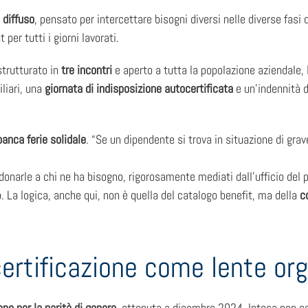
 diffuso
, pensato per intercettare bisogni diversi nelle diverse fasi 
 per tutti i giorni lavorati.
trutturato in
tre incontri
e aperto a tutta la popolazione aziendale, l
liari, una
giornata di indisposizione autocertificata
e un’indennità di
banca ferie solidale
. “Se un dipendente si trova in situazione di grav
ò donarle a chi ne ha bisogno, rigorosamente mediati dall’ufficio de
. La logica, anche qui, non è quella del catalogo benefit, ma della
c
 certificazione come lente or
one per la parità di genere
, ottenuta a dicembre 2024. Intesa non 