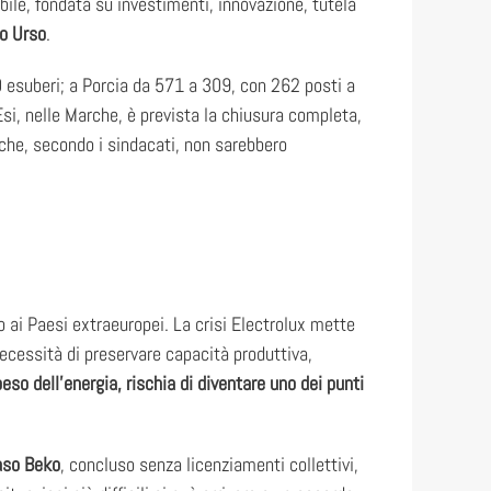
ibile, fondata su investimenti, innovazione, tutela
fo Urso
.
10 esuberi; a Porcia da 571 a 309, con 262 posti a
Esi, nelle Marche, è prevista la chiusura completa,
e che, secondo i sindacati, non sarebbero
o ai Paesi extraeuropei. La crisi Electrolux mette
necessità di preservare capacità produttiva,
so dell’energia, rischia di diventare uno dei punti
caso Beko
, concluso senza licenziamenti collettivi,