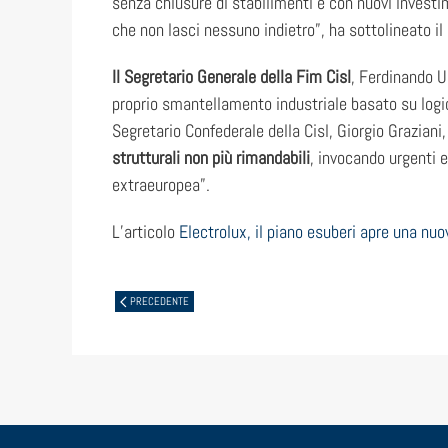
senza chiusure di stabilimenti e con nuovi investime
che non lasci nessuno indietro”, ha sottolineato il 
Il Segretario Generale della Fim Cisl
, Ferdinando U
proprio smantellamento industriale basato su logich
Segretario Confederale della Cisl, Giorgio Graziani
strutturali non più rimandabili
, invocando urgenti e
extraeuropea”.
L’articolo
Electrolux, il piano esuberi apre una nuo
PRECEDENTE