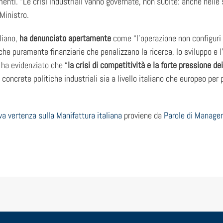
nti. “Le crisi industriali vanno governate, non subite: anche nelle si
Ministro.
liano,
ha denunciato apertamente
come “l’operazione non configuri u
e puramente finanziarie che penalizzano la ricerca, lo sviluppo e l’o
, ha evidenziato che “
la crisi di competitività e la forte pressione de
 concrete politiche industriali sia a livello italiano che europeo per
va vertenza sulla Manifattura italiana
proviene da
Parole di Manag