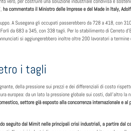
ronto vero, per costruire una soluzione industriale condivisa e sosten
,
ha commentato il Ministro delle Imprese e del Made in Italy, Adol
del gruppo. A Susegana gli occupati passerebbero da 728 a 418, con 3
Forlì da 683 a 345, con 338 tagli. Per lo stabilimento di Cerreto d’
i annunciati si aggiungerebbero inoltre oltre 200 lavoratori a termin
etro i tagli
ante, della pressione sui prezzi e dei differenziali di costo rispett
ura europea: da un lato la pressione globale sui costi, dall’altro la 
omestico, settore già esposto alla concorrenza internazionale e al pe
o seguito dal Mimit nelle principali crisi industriali, a partire dal 