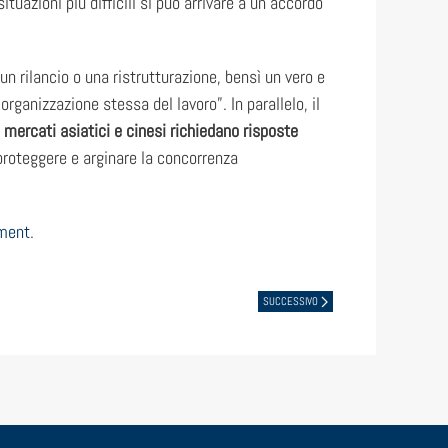
tuazioni più difficili si può arrivare a un accordo
n rilancio o una ristrutturazione, bensì un vero e
rganizzazione stessa del lavoro”. In parallelo, il
i mercati asiatici e cinesi richiedano risposte
 proteggere e arginare la concorrenza
ement
.
SUCCESSIVO